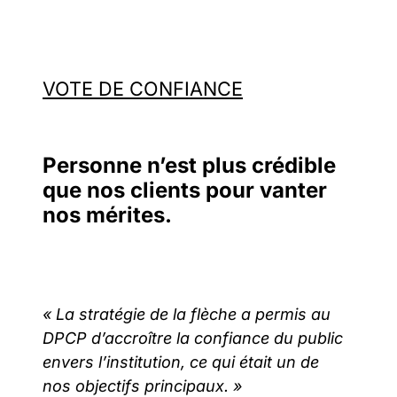
VOTE DE CONFIANCE
Personne n’est plus crédible
que nos clients pour vanter
nos mérites.
« La stratégie de la flèche a permis au
« À
DPCP d’accroître la confiance du public
met
en
envers l’institution, ce qui était un de
Cha
t
nos objectifs principaux. »
per