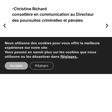
L’é
-Christine Richard
nos
conseillère en communication au Directeur
Denis
apierre
des poursuites criminelles et pénales
-Sa
t Jean-
Car
ierre
CBC
hériault
n the
Nous utilisons des cookies pour vous offrir la meilleure
Edge
expérience sur notre site
Canada
Vous pouvez en savoir plus sur les cookies que nous
utilisons ou les désactiver dans
Réglages.
.
Accepter
Réglages